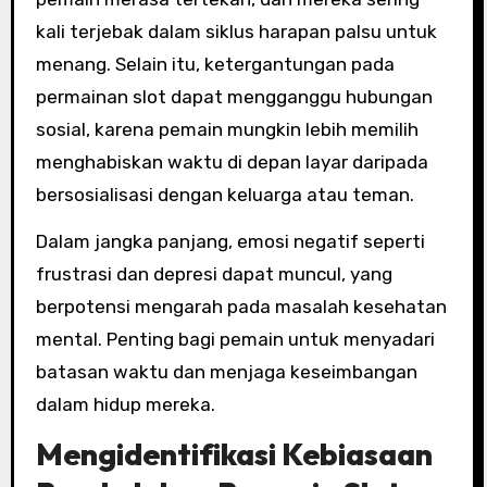
kali terjebak dalam siklus harapan palsu untuk
menang. Selain itu, ketergantungan pada
permainan slot dapat mengganggu hubungan
sosial, karena pemain mungkin lebih memilih
menghabiskan waktu di depan layar daripada
bersosialisasi dengan keluarga atau teman.
Dalam jangka panjang, emosi negatif seperti
frustrasi dan depresi dapat muncul, yang
berpotensi mengarah pada masalah kesehatan
mental. Penting bagi pemain untuk menyadari
batasan waktu dan menjaga keseimbangan
dalam hidup mereka.
Mengidentifikasi Kebiasaan