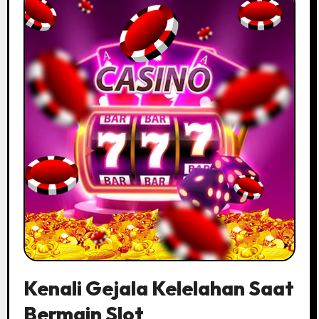
Kenali Gejala Kelelahan Saat
Bermain Slot