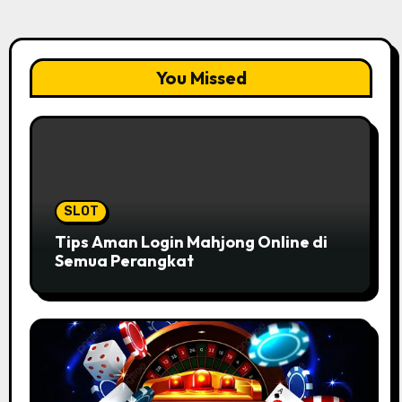
You Missed
SLOT
Tips Aman Login Mahjong Online di
Semua Perangkat