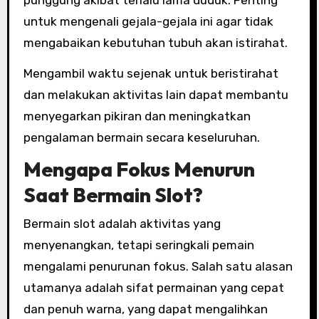
untuk mengenali gejala-gejala ini agar tidak
mengabaikan kebutuhan tubuh akan istirahat.
Mengambil waktu sejenak untuk beristirahat
dan melakukan aktivitas lain dapat membantu
menyegarkan pikiran dan meningkatkan
pengalaman bermain secara keseluruhan.
Mengapa Fokus Menurun
Saat Bermain Slot?
Bermain slot adalah aktivitas yang
menyenangkan, tetapi seringkali pemain
mengalami penurunan fokus. Salah satu alasan
utamanya adalah sifat permainan yang cepat
dan penuh warna, yang dapat mengalihkan