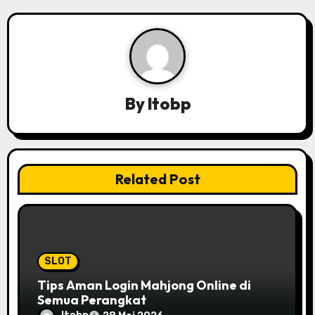
a
s
i
p
By
ltobp
o
s
Related Post
SLOT
Tips Aman Login Mahjong Online di
Semua Perangkat