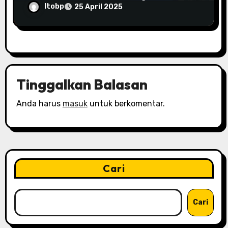
ltobp
25 April 2025
Tinggalkan Balasan
Anda harus
masuk
untuk berkomentar.
Cari
Cari