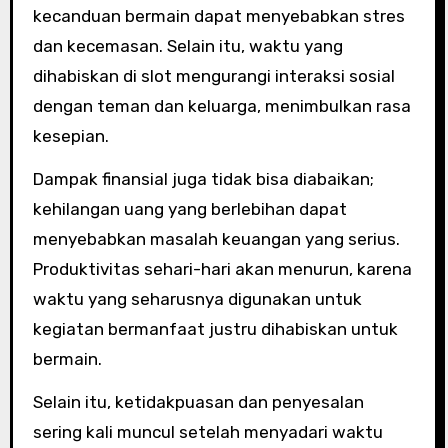
kecanduan bermain dapat menyebabkan stres
dan kecemasan. Selain itu, waktu yang
dihabiskan di slot mengurangi interaksi sosial
dengan teman dan keluarga, menimbulkan rasa
kesepian.
Dampak finansial juga tidak bisa diabaikan;
kehilangan uang yang berlebihan dapat
menyebabkan masalah keuangan yang serius.
Produktivitas sehari-hari akan menurun, karena
waktu yang seharusnya digunakan untuk
kegiatan bermanfaat justru dihabiskan untuk
bermain.
Selain itu, ketidakpuasan dan penyesalan
sering kali muncul setelah menyadari waktu