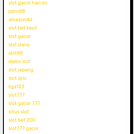
slot gacor hari ini
paris88
amazon4d
slot bet kecil
slot gacor
slot dana
slot88
demo slot
slot jepang
slot qris
liga123
slot777
slot gacor 777
situs slot
slot bet 200
slot777 gacor