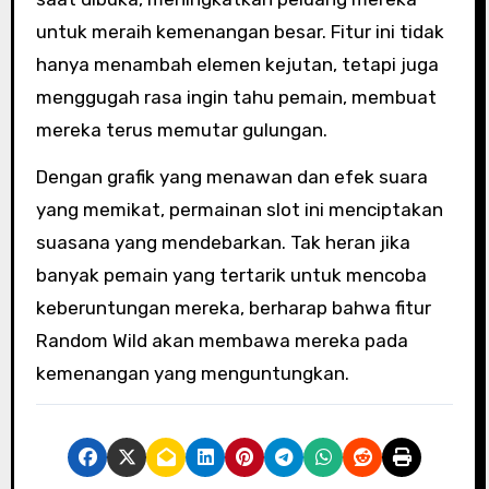
untuk meraih kemenangan besar. Fitur ini tidak
hanya menambah elemen kejutan, tetapi juga
menggugah rasa ingin tahu pemain, membuat
mereka terus memutar gulungan.
Dengan grafik yang menawan dan efek suara
yang memikat, permainan slot ini menciptakan
suasana yang mendebarkan. Tak heran jika
banyak pemain yang tertarik untuk mencoba
keberuntungan mereka, berharap bahwa fitur
Random Wild akan membawa mereka pada
kemenangan yang menguntungkan.