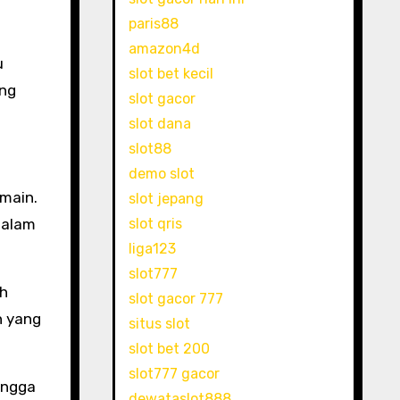
paris88
amazon4d
u
slot bet kecil
ang
slot gacor
slot dana
slot88
demo slot
main.
slot jepang
dalam
slot qris
liga123
slot777
ih
slot gacor 777
n yang
situs slot
slot bet 200
slot777 gacor
ingga
dewataslot888