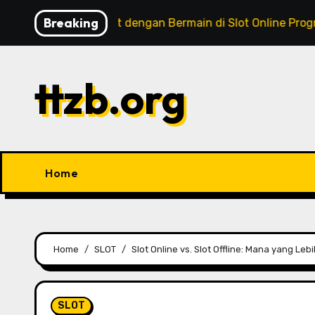
Skip
Breaking
capai Jackpot dengan Bermain di Slot Online Progresif
to
content
ttzb.org
Home
Home
SLOT
Slot Online vs. Slot Offline: Mana yang Leb
SLOT