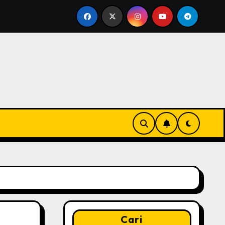
Megaways dan Cara Bermainnya?
Tips Aman Login M
Cari