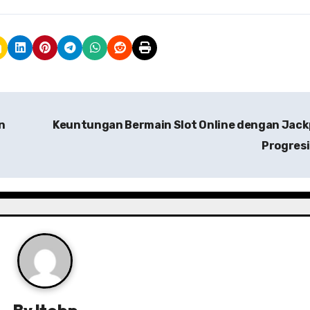
n
Keuntungan Bermain Slot Online dengan Jack
Progres
By
ltobp