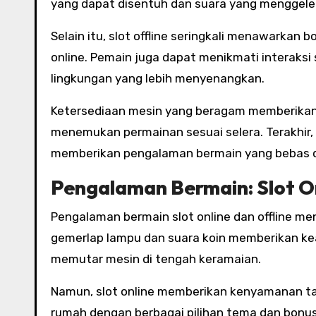
yang dapat disentuh dan suara yang menggele
Selain itu, slot offline seringkali menawarkan 
online. Pemain juga dapat menikmati interaks
lingkungan yang lebih menyenangkan.
Ketersediaan mesin yang beragam memberikan p
menemukan permainan sesuai selera. Terakhir, b
memberikan pengalaman bermain yang bebas da
Pengalaman Bermain: Slot Onl
Pengalaman bermain slot online dan offline menawarkan sensasi yang berbeda. Di kasino fisik, suasana
gemerlap lampu dan suara koin memberikan kea
memutar mesin di tengah keramaian.
Namun, slot online memberikan kenyamanan ta
rumah dengan berbagai pilihan tema dan bonus 