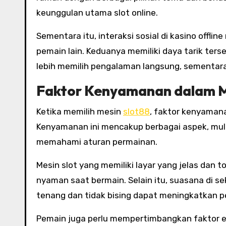
keunggulan utama slot online.
Sementara itu, interaksi sosial di kasino off
pemain lain. Keduanya memiliki daya tarik ters
lebih memilih pengalaman langsung, sementara
Faktor Kenyamanan dalam M
Ketika memilih mesin
slot88
, faktor kenyaman
Kenyamanan ini mencakup berbagai aspek, mula
memahami aturan permainan.
Mesin slot yang memiliki layar yang jelas dan
nyaman saat bermain. Selain itu, suasana di 
tenang dan tidak bising dapat meningkatkan 
Pemain juga perlu mempertimbangkan faktor erg